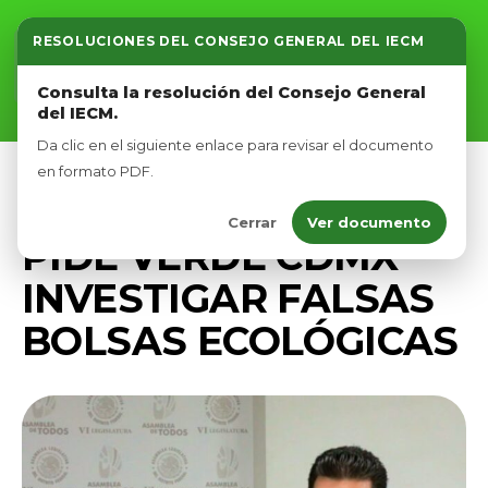
RESOLUCIONES DEL CONSEJO GENERAL DEL IECM
Inicio
Consulta la resolución del Consejo General
del IECM.
Nosotros
Da clic en el siguiente enlace para revisar el documento
Afíliate
en formato PDF.
COMUNICADOS
PRENSA
Cerrar
Ver documento
Eventos
PIDE VERDE CDMX
INVESTIGAR FALSAS
BOLSAS ECOLÓGICAS