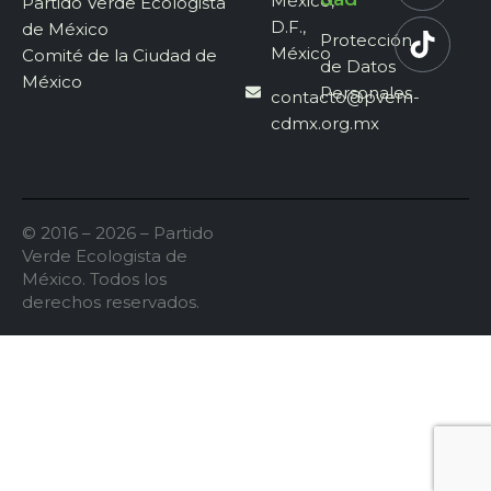
México,
Partido Verde Ecologista
D.F.,
de México
Protección
México
Comité de la Ciudad de
de Datos
México
Personales
contacto@pvem-
cdmx.org.mx
© 2016 – 2026 – Partido
Verde Ecologista de
México. Todos los
derechos reservados.