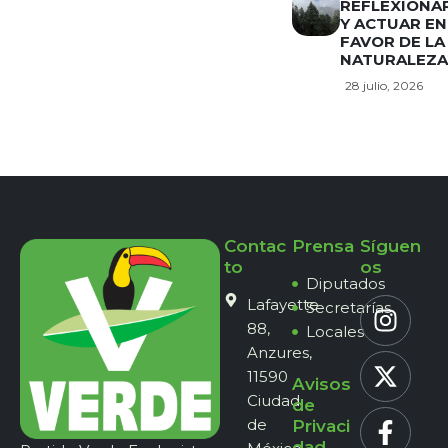
REFLEXIONA
Y ACTUAR EN
FAVOR DE LA
NATURALEZA
28 julio, 2026
Contac
Prensa
Síguen
to
os
Diputados
Lafayette
Secretarías
88,
Locales
Anzures,
11590
Avisos
Ciudad
de
de
Privaci
dad