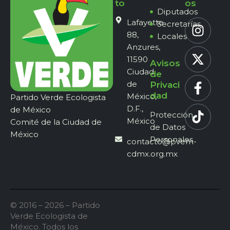
to
os
Diputados
Lafayette
Secretarías
88,
Locales
Anzures,
11590
Avisos
Ciudad
de
de
Privaci
dad
México,
Partido Verde Ecologista
D.F.,
de México
Protección
México
Comité de la Ciudad de
de Datos
México
Personales
contacto@pvem-
cdmx.org.mx
© 2016 – 2026 – Partido
Verde Ecologista de
México. Todos los