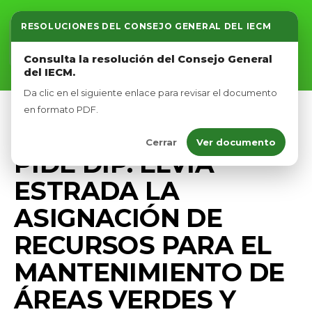
RESOLUCIONES DEL CONSEJO GENERAL DEL IECM
Inicio
Consulta la resolución del Consejo General
del IECM.
Nosotros
Da clic en el siguiente enlace para revisar el documento
Afíliate
en formato PDF.
DIPUTADOS VERDES CDMX
PRENSA
Cerrar
Ver documento
Eventos
PIDE DIP. ELVIA
ESTRADA LA
ASIGNACIÓN DE
RECURSOS PARA EL
MANTENIMIENTO DE
ÁREAS VERDES Y