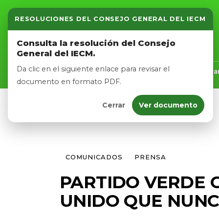
RESOLUCIONES DEL CONSEJO GENERAL DEL IECM
Inicio
Consulta la resolución del Consejo
General del IECM.
Nosotros
Da clic en el siguiente enlace para revisar el
Inicio
Nosotros
Logros
Noticias
Tra
documento en formato PDF.
Cerrar
Ver documento
Afíliate
Eventos
COMUNICADOS
PRENSA
PARTIDO VERDE 
UNIDO QUE NUN