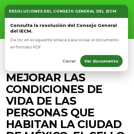
RESOLUCIONES DEL CONSEJO GENERAL DEL IECM
Inicio
Consulta la resolución del Consejo General
del IECM.
Nosotros
Da clic en el siguiente enlace para revisar el documento
Afíliate
en formato PDF.
DIPUTADOS VERDES CDMX
GOBIERNO
Cerrar
Ver documento
Eventos
PRENSA
MEJORAR LAS
CONDICIONES DE
VIDA DE LAS
PERSONAS QUE
HABITAN LA CIUDAD