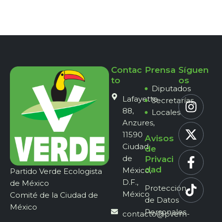
Contac
Prensa
Síguen
to
os
Diputados
Lafayette
Secretarías
88,
Locales
Anzures,
11590
Avisos
Ciudad
de
de
Privaci
dad
México,
Partido Verde Ecologista
D.F.,
de México
Protección
México
Comité de la Ciudad de
de Datos
México
Personales
contacto@pvem-