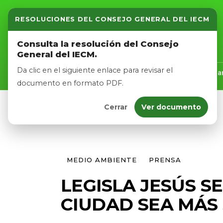
RESOLUCIONES DEL CONSEJO GENERAL DEL IECM
Inicio
Consulta la resolución del Consejo
General del IECM.
Nosotros
Da clic en el siguiente enlace para revisar el
Inicio
Nosotros
Logros
Noticias
Tra
documento en formato PDF.
Cerrar
Ver documento
Afíliate
Eventos
MEDIO AMBIENTE
PRENSA
LEGISLA JESÚS S
CIUDAD SEA MÁS