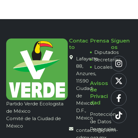
Contac
Prensa
Síguen
to
os
Diputados
Lafayette
Secretarías
88,
Locales
Anzures,
11590
Avisos
Ciudad
de
de
Privaci
dad
México,
Partido Verde Ecologista
D.F.,
de México
Protección
México
Comité de la Ciudad de
de Datos
México
Personales
contacto@pvem-
cdmx.org.mx