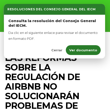
RESOLUCIONES DEL CONSEJO GENERAL DEL IECM
Inicio
Consulta la resolución del Consejo General
del IECM.
Nosotros
Da clic en el siguiente enlace para revisar el documento
Afíliate
en formato PDF.
ECONOMÍA
PRENSA
Cerrar
Ver documento
Eventos
LAS REFORMAS
SOBRE LA
REGULACIÓN DE
AIRBNB NO
SOLUCIONARÁN
PROBLEMAS DE