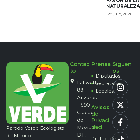
FAVOR DE LA
NATURALEZA
28 julio, 2026
Contac
Prensa
Síguen
to
os
Diputados
Lafayette
Secretarías
88,
Locales
Anzures,
11590
Avisos
Ciudad
de
de
Privaci
dad
México,
Partido Verde Ecologista
D.F.,
de México
Protección