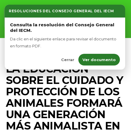
RESOLUCIONES DEL CONSEJO GENERAL DEL IECM
Inicio
Consulta la resolución del Consejo General
del IECM.
Nosotros
Da clic en el siguiente enlace para revisar el documento
Afíliate
en formato PDF.
BIENESTAR ANIMAL
PRENSA
Cerrar
Ver documento
Eventos
LA EDUCACIÓN
SOBRE EL CUIDADO Y
PROTECCIÓN DE LOS
ANIMALES FORMARÁ
UNA GENERACIÓN
MÁS ANIMALISTA EN