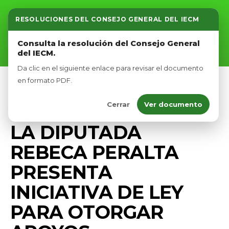
RESOLUCIONES DEL CONSEJO GENERAL DEL IECM
Inicio
Consulta la resolución del Consejo General
del IECM.
Nosotros
Da clic en el siguiente enlace para revisar el documento
Afíliate
en formato PDF.
DIPUTADOS VERDES CDMX
ECONOMÍA
Cerrar
Ver documento
Eventos
PRENSA
LA DIPUTADA
REBECA PERALTA
PRESENTA
INICIATIVA DE LEY
PARA OTORGAR