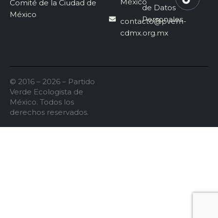
México
Comité de la Ciudad de
de Datos
México
Personales
contacto@pvem-
cdmx.org.mx
© 2016 – 2026 – Partido
Verde Ecologista de
México. Todos los
derechos reservados.