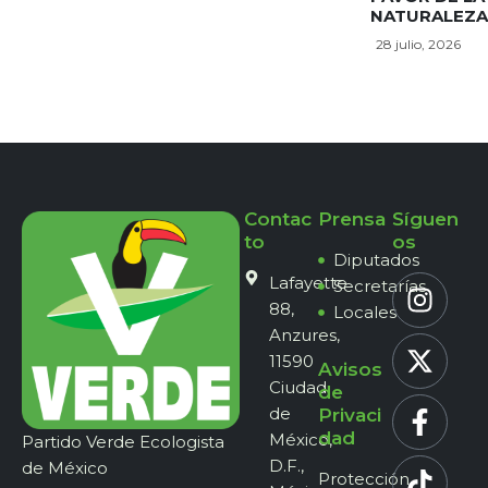
NATURALEZA
28 julio, 2026
Contac
Prensa
Síguen
to
os
Diputados
Lafayette
Secretarías
88,
Locales
Anzures,
11590
Avisos
Ciudad
de
de
Privaci
dad
México,
Partido Verde Ecologista
D.F.,
de México
Protección