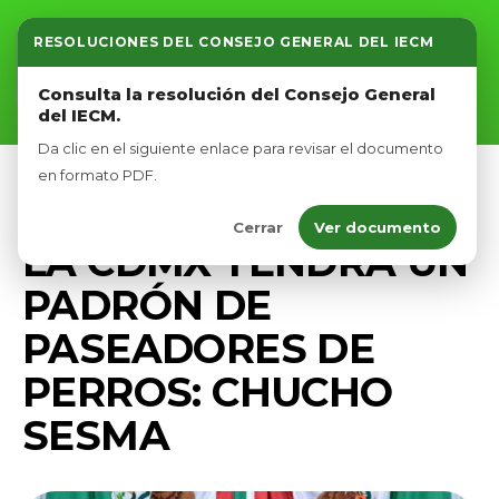
RESOLUCIONES DEL CONSEJO GENERAL DEL IECM
Inicio
Consulta la resolución del Consejo General
del IECM.
Nosotros
Da clic en el siguiente enlace para revisar el documento
Afíliate
en formato PDF.
BIENESTAR ANIMAL
PRENSA
Cerrar
Ver documento
Eventos
LA CDMX TENDRÁ UN
PADRÓN DE
PASEADORES DE
PERROS: CHUCHO
SESMA