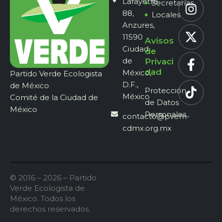
Lafayette
Secretarías
88,
Locales
Anzures,
11590
Avisos
Ciudad
de
de
Privaci
dad
México,
Partido Verde Ecologista
D.F.,
de México
Protección
México
Comité de la Ciudad de
de Datos
México
Personales
contacto@pvem-
cdmx.org.mx
© 2016 – 2026 – Partido
Verde Ecologista de
México. Todos los
derechos reservados.