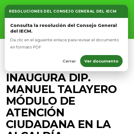
RESOLUCIONES DEL CONSEJO GENERAL DEL IECM
Inicio
Consulta la resolución del Consejo General
del IECM.
Nosotros
Da clic en el siguiente enlace para revisar el documento
Afíliate
en formato PDF.
COMUNICADOS
DIPUTADOS VERDES CDMX
Cerrar
Ver documento
Eventos
GOBIERNO
PRENSA
INAUGURA DIP.
MANUEL TALAYERO
MÓDULO DE
ATENCIÓN
CIUDADANA EN LA