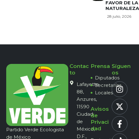
FAVOR DE LA
NATURALEZA
28 julio, 2026
Contac
Prensa
Síguen
to
os
Diputados
Lafayette
Secretarías
88,
Locales
Anzures,
11590
Avisos
Ciudad
de
de
Privaci
dad
México,
Partido Verde Ecologista
D.F.,
de México