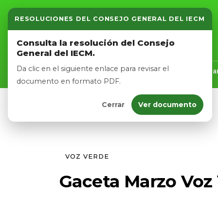
RESOLUCIONES DEL CONSEJO GENERAL DEL IECM
Inicio
Consulta la resolución del Consejo
General del IECM.
Nosotros
Da clic en el siguiente enlace para revisar el
Inicio
Nosotros
Logros
Noticias
Tra
documento en formato PDF.
Cerrar
Ver documento
Afíliate
Eventos
VOZ VERDE
Gaceta Marzo Voz