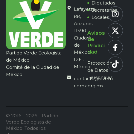
Diputados
Lafayette
Secretarías
88,
Locales
Anzures,
11590
Avisos
Ciudad
de
de
Privaci
dad
México,
Partido Verde Ecologista
D.F.,
de México
Protección
México
Comité de la Ciudad de
de Datos
México
Personales
contacto@pvem-
cdmx.org.mx
© 2016 – 2026 – Partido
Verde Ecologista de
México. Todos los