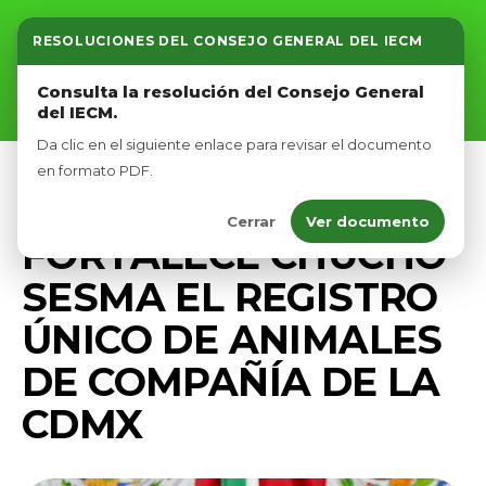
RESOLUCIONES DEL CONSEJO GENERAL DEL IECM
Inicio
Consulta la resolución del Consejo General
del IECM.
Nosotros
Da clic en el siguiente enlace para revisar el documento
Afíliate
en formato PDF.
BIENESTAR ANIMAL
PRENSA
Cerrar
Ver documento
Eventos
FORTALECE CHUCHO
SESMA EL REGISTRO
ÚNICO DE ANIMALES
DE COMPAÑÍA DE LA
CDMX