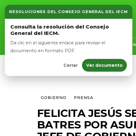
RESOLUCIONES DEL CONSEJO GENERAL DEL IECM
Inicio
Consulta la resolución del Consejo
General del IECM.
Nosotros
Da clic en el siguiente enlace para revisar el
Inicio
Nosotros
Logros
Noticias
Tra
documento en formato PDF.
Cerrar
Ver documento
Afíliate
Eventos
GOBIERNO
PRENSA
FELICITA JESÚS 
BATRES POR ASU