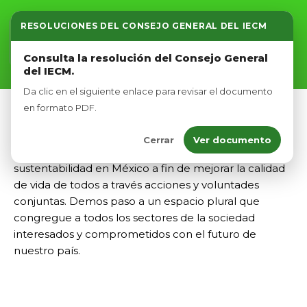
RESOLUCIONES DEL CONSEJO GENERAL DEL IECM
Inicio
Consulta la resolución del Consejo General
del IECM.
Nosotros
Da clic en el siguiente enlace para revisar el documento
Afíliate
en formato PDF.
Cerrar
Ver documento
Eventos
Unamos esfuerzos para mejorar el escenario de la
sustentabilidad en México a fin de mejorar la calidad
de vida de todos a través acciones y voluntades
conjuntas. Demos paso a un espacio plural que
congregue a todos los sectores de la sociedad
interesados y comprometidos con el futuro de
nuestro país.