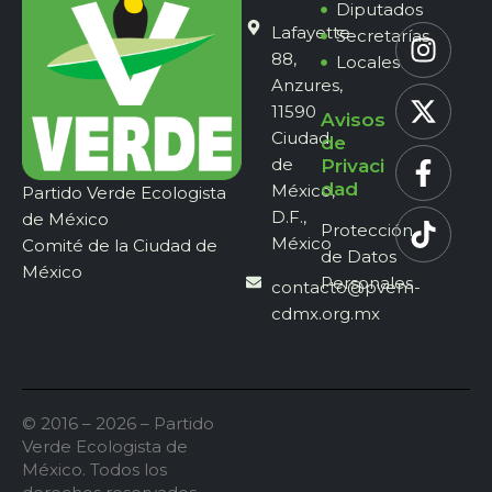
Diputados
Lafayette
Secretarías
88,
Locales
Anzures,
11590
Avisos
Ciudad
de
de
Privaci
dad
México,
Partido Verde Ecologista
D.F.,
de México
Protección
México
Comité de la Ciudad de
de Datos
México
Personales
contacto@pvem-
cdmx.org.mx
© 2016 – 2026 – Partido
Verde Ecologista de
México. Todos los