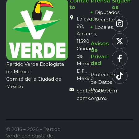
Contac
Prensa
Síguen
to
os
Diputados
Lafayette
Secretarías
88,
Locales
Anzures,
11590
Avisos
Ciudad
de
de
Privaci
dad
México,
Partido Verde Ecologista
D.F.,
de México
Protección
México
Comité de la Ciudad de
de Datos
México
Personales
contacto@pvem-
cdmx.org.mx
© 2016 – 2026 – Partido
Verde Ecologista de