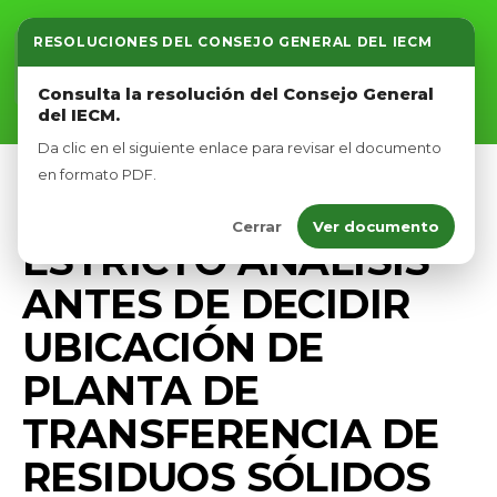
RESOLUCIONES DEL CONSEJO GENERAL DEL IECM
Inicio
Consulta la resolución del Consejo General
del IECM.
Nosotros
Da clic en el siguiente enlace para revisar el documento
Afíliate
en formato PDF.
PRENSA
Cerrar
Ver documento
Eventos
ESTRICTO ANÁLISIS
ANTES DE DECIDIR
UBICACIÓN DE
PLANTA DE
TRANSFERENCIA DE
RESIDUOS SÓLIDOS