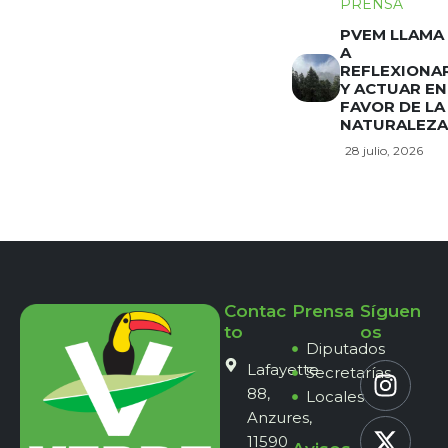
PRENSA
PVEM LLAMA
A
REFLEXIONA
Y ACTUAR EN
FAVOR DE LA
NATURALEZA
28 julio, 2026
Contac
Prensa
Síguen
to
os
Diputados
Lafayette
Secretarías
88,
Locales
Anzures,
11590