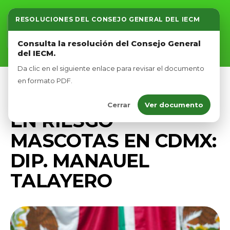
RESOLUCIONES DEL CONSEJO GENERAL DEL IECM
Inicio
Consulta la resolución del Consejo General
del IECM.
Nosotros
Da clic en el siguiente enlace para revisar el documento
Afíliate
en formato PDF.
PRENSA
Cerrar
Ver documento
Eventos
EN RIESGO
MASCOTAS EN CDMX:
DIP. MANAUEL
TALAYERO