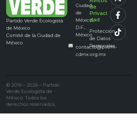
Avisos
Ciudad
de
de
Privaci
dad
México,
Partido Verde Ecologista
D.F.,
de México
Protección
México
Comité de la Ciudad de
de Datos
México
Personales
contacto@pvem-
cdmx.org.mx
© 2016 – 2026 – Partido
Verde Ecologista de
México. Todos los
derechos reservados.