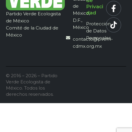
de
de
Privaci
dad
México,
Partido Verde Ecologista
D.F.,
de México
Protección
México
Comité de la Ciudad de
de Datos
México
Personales
contacto@pvem-
cdmx.org.mx
© 2016 – 2026 – Partido
Verde Ecologista de
México. Todos los
derechos reservados.