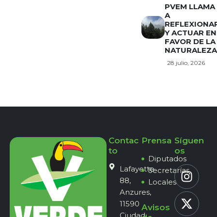
PVEM LLAMA
A
REFLEXIONA
Y ACTUAR EN
FAVOR DE LA
NATURALEZA
28 julio, 2026
Contac
Prensa
Síguen
to
os
Diputados
Lafayette
Secretarías
88,
Locales
Anzures,
11590
Avisos
Ciudad