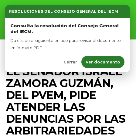
RESOLUCIONES DEL CONSEJO GENERAL DEL IECM
Inicio
Consulta la resolución del Consejo General
del IECM.
Nosotros
Da clic en el siguiente enlace para revisar el documento
Afíliate
en formato PDF.
PRENSA
Cerrar
Ver documento
Eventos
EL SENADOR ISRAEL
ZAMORA GUZMÁN,
DEL PVEM, PIDE
ATENDER LAS
DENUNCIAS POR LAS
ARBITRARIEDADES