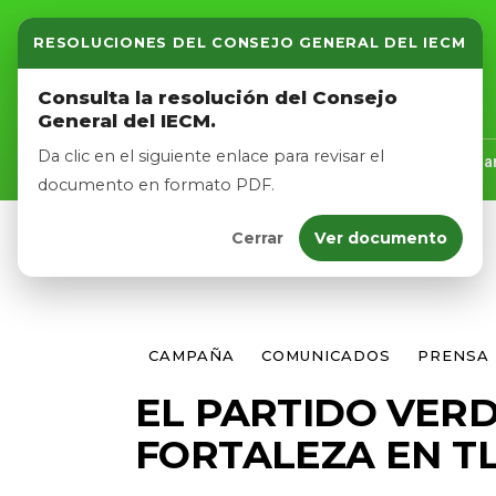
RESOLUCIONES DEL CONSEJO GENERAL DEL IECM
Inicio
Consulta la resolución del Consejo
General del IECM.
Nosotros
Da clic en el siguiente enlace para revisar el
Inicio
Nosotros
Logros
Noticias
Tra
documento en formato PDF.
Cerrar
Ver documento
Afíliate
Eventos
CAMPAÑA
COMUNICADOS
PRENSA
EL PARTIDO VER
FORTALEZA EN T