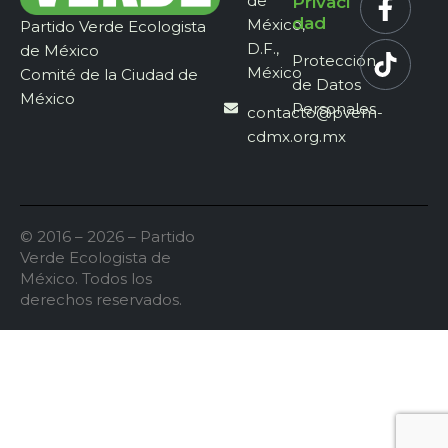
de
Privaci
dad
México,
Partido Verde Ecologista
D.F.,
de México
Protección
México
Comité de la Ciudad de
de Datos
México
Personales
contacto@pvem-
cdmx.org.mx
© 2016 – 2026 – Partido
Verde Ecologista de
México. Todos los
derechos reservados.