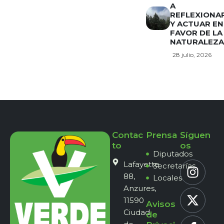
A
REFLEXIONA
Y ACTUAR EN
FAVOR DE LA
NATURALEZA
28 julio, 2026
Contac
Prensa
Síguen
to
os
Diputados
Lafayette
Secretarías
88,
Locales
Anzures,
11590
Avisos
Ciudad
de