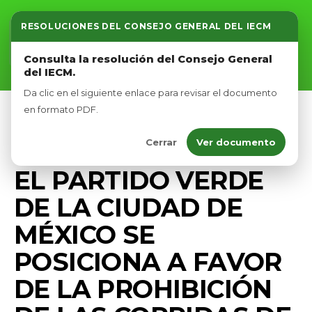
RESOLUCIONES DEL CONSEJO GENERAL DEL IECM
Inicio
Consulta la resolución del Consejo General
del IECM.
Nosotros
Da clic en el siguiente enlace para revisar el documento
Afíliate
en formato PDF.
BIENESTAR ANIMAL
COMUNICADOS
Cerrar
Ver documento
Eventos
DIPUTADOS VERDES CDMX
PRENSA
EL PARTIDO VERDE
DE LA CIUDAD DE
MÉXICO SE
POSICIONA A FAVOR
DE LA PROHIBICIÓN