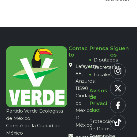
Contac
Prensa
Síguen
to
os
Diputados
Lafayette
Secretarías
88,
Locales
Anzures,
11590
Avisos
Ciudad
de
de
Privaci
dad
México,
Partido Verde Ecologista
D.F.,
de México
Protección
México
Comité de la Ciudad de
de Datos
México
Personales