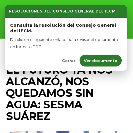
RESOLUCIONES DEL CONSEJO GENERAL DEL IECM
Inicio
Consulta la resolución del Consejo General
del IECM.
Nosotros
Da clic en el siguiente enlace para revisar el documento
Afíliate
en formato PDF.
MEDIO AMBIENTE
PRENSA
Cerrar
Ver documento
Eventos
EL FUTURO YA NOS
ALCANZÓ, NOS
QUEDAMOS SIN
AGUA: SESMA
SUÁREZ