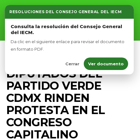
RESOLUCIONES DEL CONSEJO GENERAL DEL IECM
Inicio
Consulta la resolución del Consejo General
del IECM.
Nosotros
Da clic en el siguiente enlace para revisar el documento
Afíliate
en formato PDF.
COMUNICADOS
PRENSA
Cerrar
Ver documento
Eventos
DIPUTADOS DEL
PARTIDO VERDE
CDMX RINDEN
PROTESTA EN EL
CONGRESO
CAPITALINO