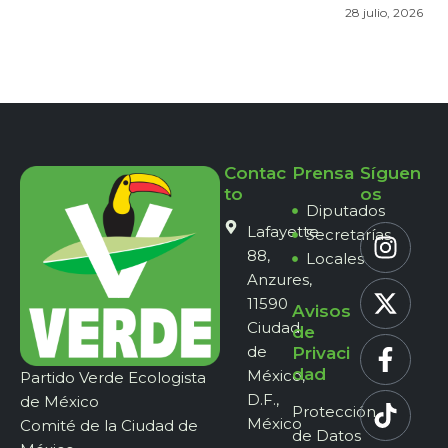
28 julio, 2026
Contac
Prensa
Síguen
to
os
Diputados
Lafayette
Secretarías
88,
Locales
Anzures,
11590
Avisos
Ciudad
de
de
Privaci
dad
México,
Partido Verde Ecologista
D.F.,
de México
Protección
México
Comité de la Ciudad de
de Datos