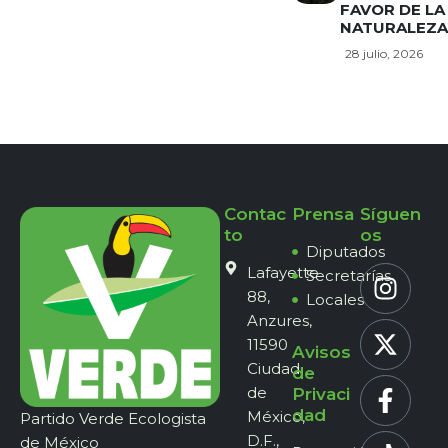
FAVOR DE LA
NATURALEZA
28 julio, 2026
Contac
Prensa
Síguen
to
os
Diputados
Lafayette
Secretarías
88,
Locales
Anzures,
11590
Avisos
Ciudad
de
de
Privaci
dad
México,
Partido Verde Ecologista
D.F.,
de México