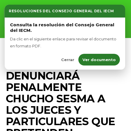
RESOLUCIONES DEL CONSEJO GENERAL DEL IECM
Inicio
Consulta la resolución del Consejo General
del IECM.
Nosotros
Da clic en el siguiente enlace para revisar el documento
Afíliate
en formato PDF.
DIPUTADOS VERDES CDMX
LEGAL
Cerrar
Ver documento
Eventos
MEDIO AMBIENTE
PRENSA
DENUNCIARÁ
PENALMENTE
CHUCHO SESMA A
LOS JUECES Y
PARTICULARES QUE