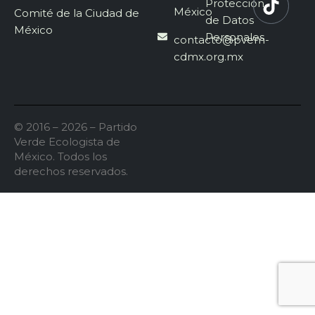
Protección
México
Comité de la Ciudad de
de Datos
México
Personales
contacto@pvem-
cdmx.org.mx
© 2016 – 2026 – Partido
Verde Ecologista de
México. Todos los
derechos reservados.