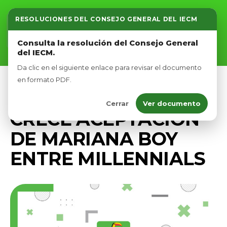
RESOLUCIONES DEL CONSEJO GENERAL DEL IECM
Inicio
Consulta la resolución del Consejo General
del IECM.
Nosotros
Da clic en el siguiente enlace para revisar el documento
Afíliate
en formato PDF.
PRENSA
Cerrar
Ver documento
Eventos
CRECE ACEPTACIÓN
DE MARIANA BOY
ENTRE MILLENNIALS