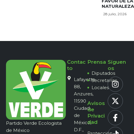
FAVOR DE LA
NATURALEZA
28 julio, 2026
Contac
Prensa
Síguen
to
os
Diputados
Lafayette
Secretarías
88,
Locales
Anzures,
11590
Avisos
Ciudad
de
de
Privaci
dad
México,
Partido Verde Ecologista
D.F.,
de México
Protección