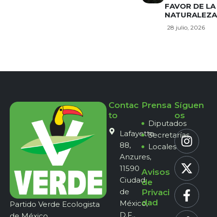
FAVOR DE LA
NATURALEZA
28 julio, 2026
Contac
Prensa
Síguen
to
os
Diputados
Lafayette
Secretarías
88,
Locales
Anzures,
11590
Avisos
Ciudad
de
de
Privaci
dad
México,
Partido Verde Ecologista
D.F.,
de México