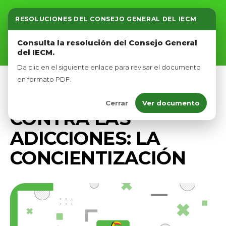
RESOLUCIONES DEL CONSEJO GENERAL DEL IECM
Inicio
Consulta la resolución del Consejo General
del IECM.
Nosotros
Da clic en el siguiente enlace para revisar el documento
Afíliate
en formato PDF.
PRENSA
Cerrar
Ver documento
Eventos
CONTRA LAS
ADICCIONES: LA
CONCIENTIZACIÓN