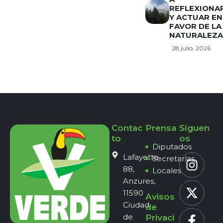
REFLEXIONA
Y ACTUAR EN
FAVOR DE LA
NATURALEZA
28 julio, 2026
Contac
Prensa
Síguen
to
os
Diputados
Lafayette
Secretarías
88,
Locales
Anzures,
11590
Avisos
Ciudad
de
de
Privaci