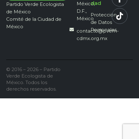
dad
México,
Partido Verde Ecologista
D.F.,
de México
Protección
México
Comité de la Ciudad de
de Datos
México
Personales
contacto@pvem-
cdmx.org.mx
© 2016 – 2026 – Partido
Verde Ecologista de
México. Todos los
derechos reservados.