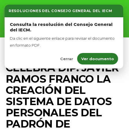
RESOLUCIONES DEL CONSEJO GENERAL DEL IECM
Inicio
Consulta la resolución del Consejo General
del IECM.
Nosotros
Da clic en el siguiente enlace para revisar el documento
Afíliate
en formato PDF.
BIENESTAR ANIMAL
PRENSA
Cerrar
Ver documento
Eventos
CELEBRA DIP. JAVIER
RAMOS FRANCO LA
CREACIÓN DEL
SISTEMA DE DATOS
PERSONALES DEL
PADRÓN DE