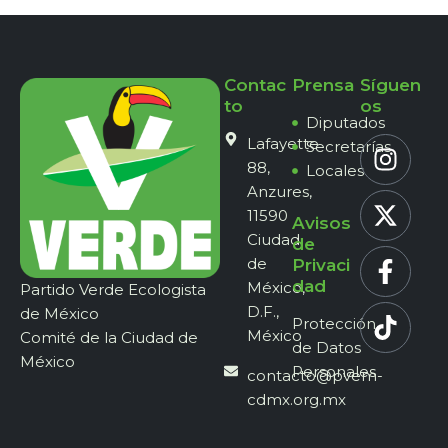
Contac
Prensa
Síguen
to
os
Diputados
Lafayette
Secretarías
88,
Locales
Anzures,
11590
Avisos
Ciudad
de
de
Privaci
dad
México,
Partido Verde Ecologista
D.F.,
de México
Protección
México
Comité de la Ciudad de
de Datos
México
Personales
contacto@pvem-
cdmx.org.mx