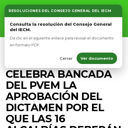
RESOLUCIONES DEL CONSEJO GENERAL DEL IECM
Inicio
Consulta la resolución del Consejo General
del IECM.
Nosotros
Da clic en el siguiente enlace para revisar el documento
Afíliate
en formato PDF.
BIENESTAR ANIMAL
COMUNICADOS
Cerrar
Ver documento
Eventos
DIPUTADOS VERDES CDMX
PRENSA
CELEBRA BANCADA
DEL PVEM LA
APROBACIÓN DEL
DICTAMEN POR EL
QUE LAS 16