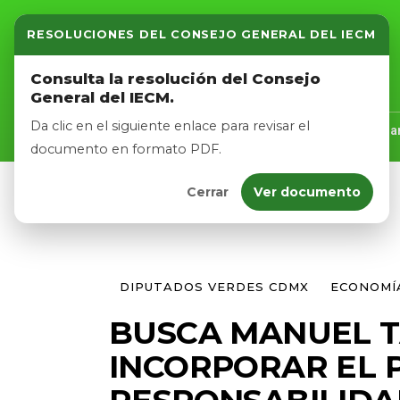
RESOLUCIONES DEL CONSEJO GENERAL DEL IECM
Inicio
Consulta la resolución del Consejo
General del IECM.
Nosotros
Da clic en el siguiente enlace para revisar el
Inicio
Nosotros
Logros
Noticias
Tra
documento en formato PDF.
Cerrar
Ver documento
Afíliate
Eventos
DIPUTADOS VERDES CDMX
ECONOMÍ
BUSCA MANUEL 
INCORPORAR EL P