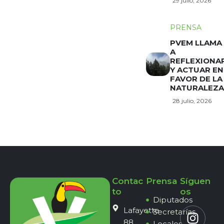
29 julio, 2026
PRENSA
PVEM LLAMA
A
REFLEXIONA
Y ACTUAR EN
FAVOR DE LA
NATURALEZA
28 julio, 2026
Contac
Prensa
Síguen
to
os
Diputados
Lafayette
Secretarías
88,
Locales