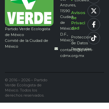
Anzures,
11590
Avisos
Ciudad
de
de
Privaci
dad
México,
Partido Verde Ecologista
D.F.,
de México
Protección
México
Comité de la Ciudad de
de Datos
México
Personales
contacto@pvem-
cdmx.org.mx
© 2016 – 2026 – Partido
Verde Ecologista de
México. Todos los
derechos reservados.