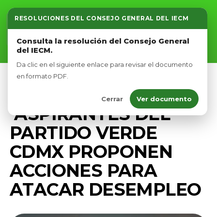
RESOLUCIONES DEL CONSEJO GENERAL DEL IECM
Inicio
Consulta la resolución del Consejo General
del IECM.
Nosotros
Da clic en el siguiente enlace para revisar el documento
Afíliate
en formato PDF.
CAMPAÑA
COMUNICADOS
PRENSA
Cerrar
Ver documento
Eventos
ASPIRANTES DEL
PARTIDO VERDE
CDMX PROPONEN
ACCIONES PARA
ATACAR DESEMPLEO