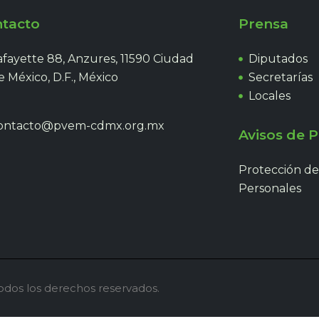
tacto
Prensa
afayette 88, Anzures, 11590 Ciudad
Diputados
e México, D.F., México
Secretarías
Locales
ontacto@pvem-cdmx.org.mx
Avisos de P
Protección de
Personales
Todos los derechos reservados.