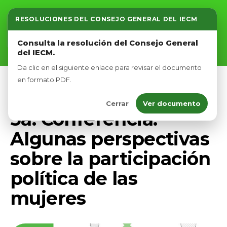
RESOLUCIONES DEL CONSEJO GENERAL DEL IECM
Inicio
Consulta la resolución del Consejo General
del IECM.
Nosotros
Da clic en el siguiente enlace para revisar el documento
Afíliate
en formato PDF.
FORO MUJER
Cerrar
Ver documento
Eventos
5a. Conferencia.
Algunas perspectivas
sobre la participación
política de las
mujeres