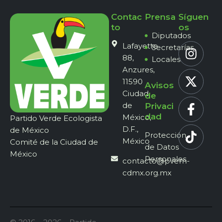
Contac
Prensa
Síguen
to
os
Diputados
Lafayette
Secretarías
88,
Locales
Anzures,
11590
Avisos
Ciudad
de
de
Privaci
dad
México,
Partido Verde Ecologista
D.F.,
de México
Protección
México
Comité de la Ciudad de
de Datos
México
Personales
contacto@pvem-
cdmx.org.mx