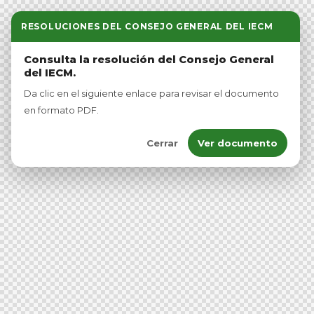
This is an empty
RESOLUCIONES DEL CONSEJO GENERAL DEL IECM
menu. Please make
sure your menu has
Consulta la resolución del Consejo General
items.
del IECM.
Da clic en el siguiente enlace para revisar el documento
en formato PDF.
Cerrar
Ver documento